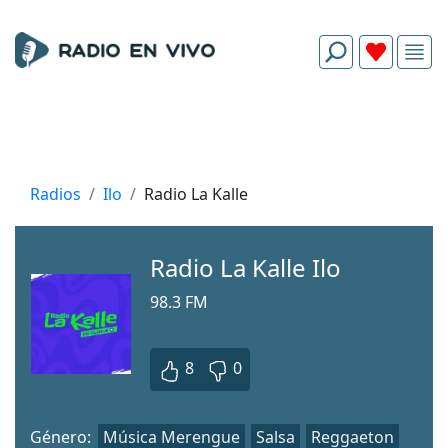
Radios
Ilo
Radio La Kalle
Radio La Kalle Ilo
98.3 FM
8
0
Género:
Música Merengue
Salsa
Reggaeton