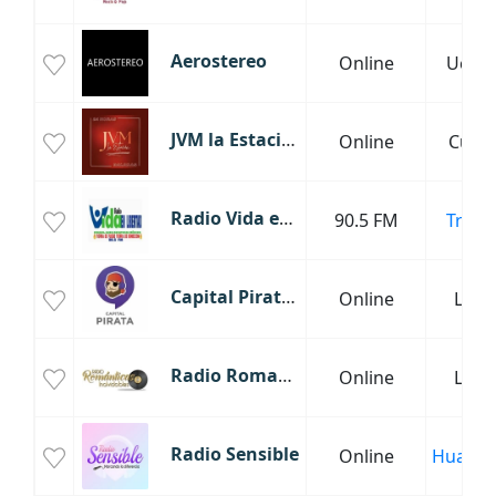
Aerostereo
Online
Uchiz
JVM la Estación
Online
Cusc
Radio Vida en Libertad
90.5 FM
Trujill
Capital Pirata FM
Online
Lima
Radio Romanticas Inolvidables
Online
Lima
Radio Sensible
Online
Huanca