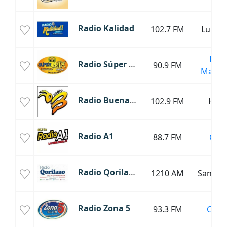
Radio Kalidad
102.7 FM
Lunah
Puer
Radio Súper Mix
90.9 FM
Maldo
Radio Buenaza
102.9 FM
Hua
Radio A1
88.7 FM
Cañe
Radio Qorilazo
1210 AM
Santo 
Radio Zona 5
93.3 FM
Chicl