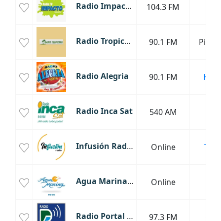
Radio Impacto Sur
104.3 FM
Lim
Radio Tropicana
90.1 FM
Picha
Radio Alegria
90.1 FM
Hua
Radio Inca Sat
540 AM
Lim
Infusión Radio
Online
Truji
Agua Marina Radio
Online
Piu
Radio Portal Pisac
97.3 FM
Cus