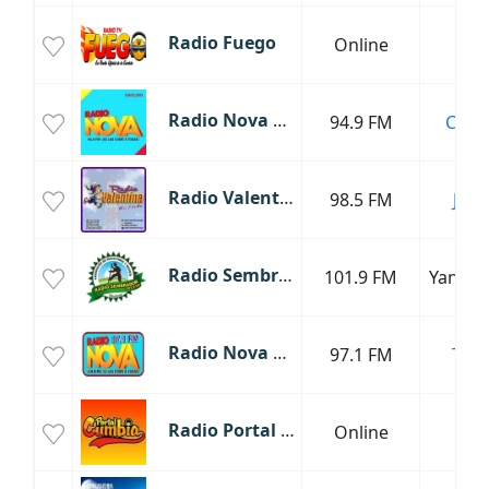
Radio Fuego
Online
Lim
Radio Nova Chiclayo
94.9 FM
Chicl
Radio Valentina Perú
98.5 FM
Juli
Radio Sembrador
101.9 FM
Yanah
Radio Nova Viru
97.1 FM
Truji
Radio Portal Cumbia
Online
Lim