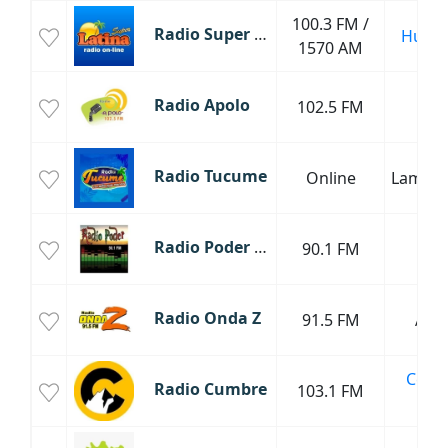
100.3 FM /
Radio Super Latina Huancayo
Huan
1570 AM
Radio Apolo
102.5 FM
Lim
Radio Tucume
Online
Lamba
Radio Poder Lima
90.1 FM
Lim
Radio Onda Z
91.5 FM
Anc
Cerro
Radio Cumbre
103.1 FM
Pas