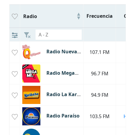
Frecuencia
Ciu
Radio
Radio Nueva Q
107.1 FM
Lim
Radio MegaMix
96.7 FM
Lim
Radio La Karibeña
94.9 FM
Lim
Radio Paraíso
103.5 FM
Hua