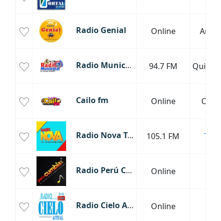
Radio Genial
Online
Arequ
Radio Municipal Ccatcca
94.7 FM
Quispic
Cailo fm
Online
Chuq
Radio Nova Trujillo
105.1 FM
Truji
Radio Perú Cumbia
Online
Lim
Radio Cielo Actual
Online
Lim