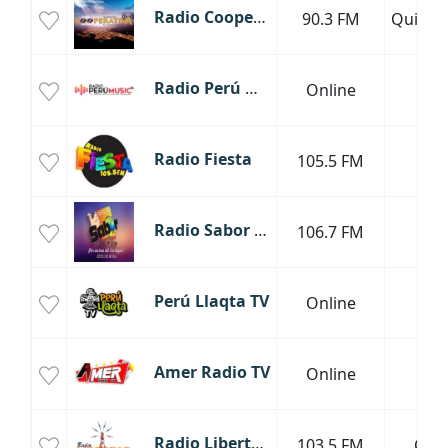
Radio Cooperativa
90.3 FM
Quilla
Radio Perú Music
Online
Lim
Radio Fiesta
105.5 FM
Lim
Radio Sabor Lima
106.7 FM
Lim
Perú Llaqta TV
Online
Lim
Amer Radio TV
Online
Lim
Radio Libertad Casma
103.5 FM
Cas