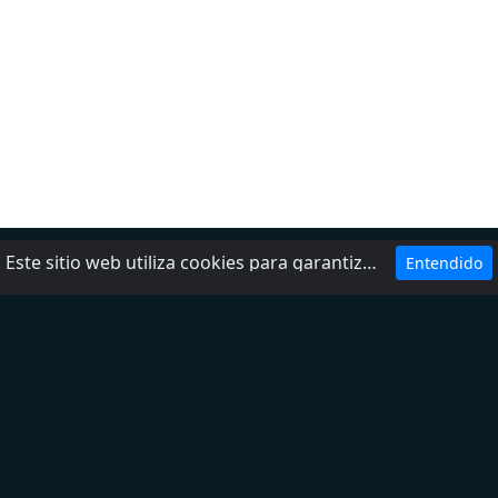
Este sitio web utiliza cookies para garantizar que obtenga la mejor experiencia en nuestro sitio web.
Entendido
Ayuda
Política de privacidad
Agrega tu radio
Contactos
Sobre nosotros
DMCA