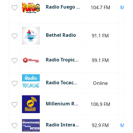
Radio Fuego Lima
104.7 FM
Moyo
Bethel Radio
91.1 FM
Tar
Radio Tropical Tarapoto
99.1 FM
Tar
Radio Tocache Perú
Online
Uc
Millenium Radio
106.9 FM
Tar
Radio Interactiva
92.9 FM
Moyo