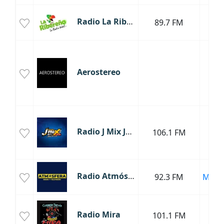
Radio La Ribereña
89.7 FM
Tar
Aerostereo
Uc
Radio J Mix Juanjui
106.1 FM
Ju
Radio Atmósfera
92.3 FM
Moyo
Radio Mira
101.1 FM
Uc