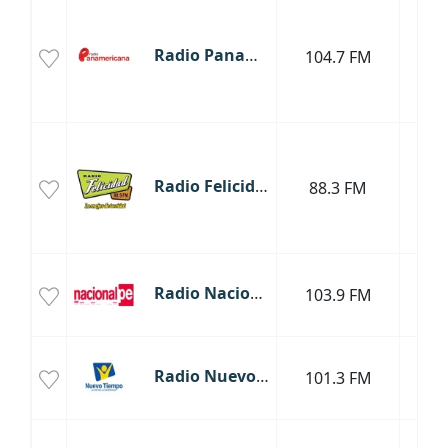
Radio Panamericana
104.7 FM
Tar
Radio Felicidad
88.3 FM
Tar
Radio Nacional del Perú
103.9 FM
Tar
Radio Nuevo Tiempo
101.3 FM
Tar