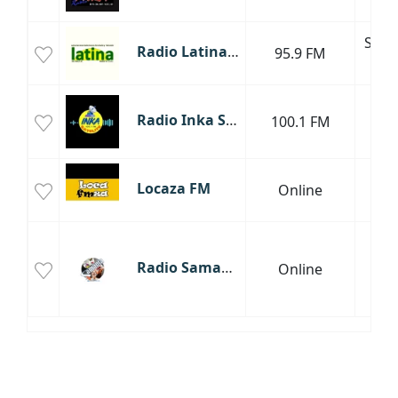
San 
Radio Latina 95.9 FM
95.9 FM
S
Radio Inka Satélite Huicungo
100.1 FM
Hui
Locaza FM
Online
Tar
Radio Samanta
Online
Tar