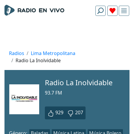
Radios
Lima Metropolitana
Radio La Inolvidable
Radio La Inolvidable
93.7 FM
929
207
Género:
Baladas
Música Latina
Música Bolero