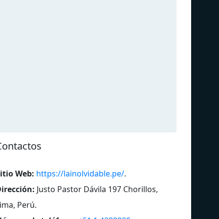
Contactos
itio Web:
https://lainolvidable.pe/
.
irección:
Justo Pastor Dávila 197 Chorillos,
Ritmo Romántica
Ra
ima, Perú
.