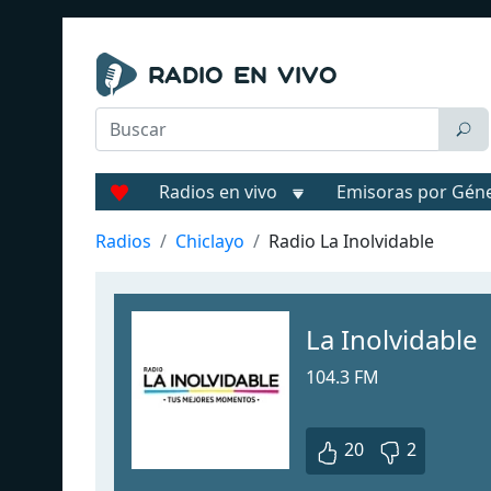
Radios en vivo
Emisoras por Gén
Radios
Chiclayo
Radio La Inolvidable
La Inolvidable
104.3 FM
20
2