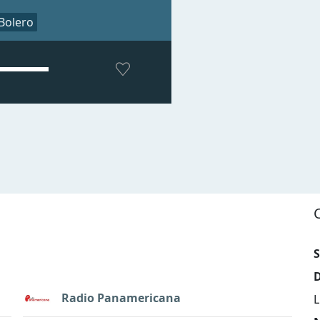
Bolero
S
D
Radio Panamericana
L