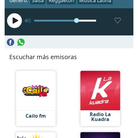
Género:
Salsa
Reggaeton
Música Latina
Escuchar más emisoras
Radio La
Cailo fm
Kuadra