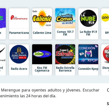
Comas 101.7
La Nube 91.9
e
Panamericana
Caliente Lima
RP
FM
FM
rd
Kiss FM
Radio Estrella
Disn
Radio Acero
Conexión Kpop
e
Cajamarca
Barranca
y Merengue para oyentes adultos y jóvenes. Escuchar
enimiento las 24 horas del día.
S