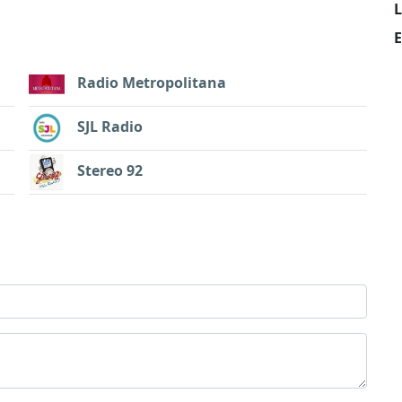
L
E
Radio Metropolitana
SJL Radio
Stereo 92