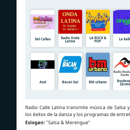
Radio Onda
LA ROCK &
Del Callao
La Kall
Latina
POP
Bouleva
Azul
Bacan Sat
BM urbano
Zarat
Radio Calle Latina transmite música de Salsa 
los éxitos de la danza y los programas de entret
Eslogan:
"
Salsa & Merengue
"