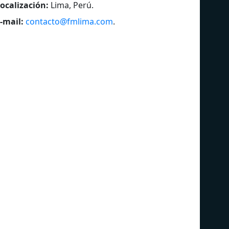
ocalización:
Lima, Perú
.
-mail:
contacto@fmlima.com
.