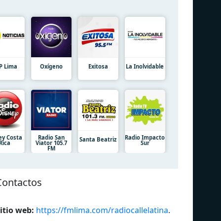
P Lima
Oxígeno
Exitosa
La Inolvidable
ey Costa
Radio San
Radio Impacto
Santa Beatriz
Rica
Viator 105.7
Sur
FM
Contactos
itio web:
https://fmlima.com/radiocallelatina
.