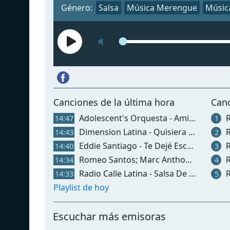
Género:
Salsa
Música Merengue
Música
Canciones de la última hora
Can
Adolescent's Orquesta - Amiga
Ra
14:47
1
Dimension Latina - Quisiera Saber
R
14:43
2
Eddie Santiago - Te Dejé Escapar
R
14:40
3
Romeo Santos; Marc Anthony - Yo También
R
14:34
4
Radio Calle Latina - Salsa De Ayer Y Hoy
R
14:33
5
Playlist de hoy
Escuchar más emisoras