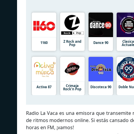
Z Rock and
Clasic
1160
Dance 90
Pop
Actual
Crimaja
Activa 87
Discoteca 90
Doble Nu
Rock'n Pop
Radio La Vaca es una emisora que transemite me
de ritmos modernos online. Si estás cansado d
horas en FM, ¡vamos!