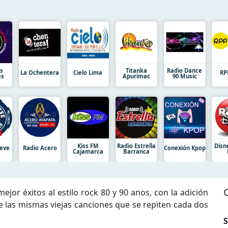
as
Titanka
Radio Dance
La Ochentera
Cielo Lima
RP
es
Apurimac
90 Music
Kiss FM
Radio Estrella
Disn
eve
Radio Acero
Conexión Kpop
Cajamarca
Barranca
jor éxitos al estilo rock 80 y 90 anos, con la adición
e las mismas viejas canciones que se repiten cada dos
S