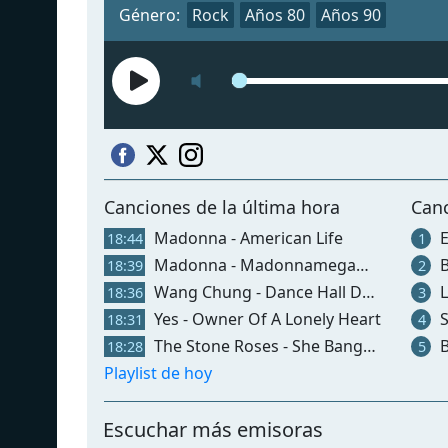
Género:
Rock
Años 80
Años 90
Canciones de la última hora
Can
Madonna - American Life
E
18:44
1
Madonna - Madonnamegamix
Bi
18:39
2
Wang Chung - Dance Hall Days
Lo
18:36
3
Yes - Owner Of A Lonely Heart
Si
18:31
4
The Stone Roses - She Bangs The Drums
B
18:28
5
Playlist de hoy
Escuchar más emisoras