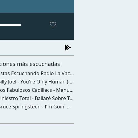
ciones más escuchadas
stas Escuchando Radio La Vaca - M
lly Joel - You're Only Human (second Wind)
s Fabulosos Cadillacs - Manuel Santillán, El León
niestro Total - Bailaré Sobre Tu Tumba
ruce Springsteen - I'm Goin' Down