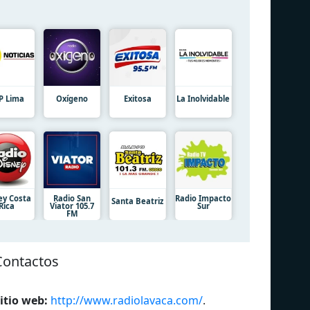
P Lima
Oxígeno
Exitosa
La Inolvidable
ey Costa
Radio San
Radio Impacto
Santa Beatriz
Rica
Viator 105.7
Sur
FM
Contactos
itio web:
http://www.radiolavaca.com/
.