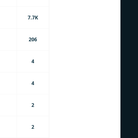
7.7K
206
4
4
2
2