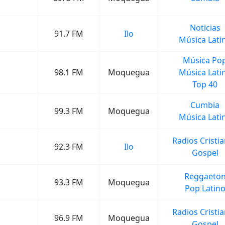
Noticias
91.7 FM
Ilo
Música Lati
Música Po
98.1 FM
Moquegua
Música Lati
Top 40
Cumbia
99.3 FM
Moquegua
Música Lati
Radios Cristi
92.3 FM
Ilo
Gospel
Reggaeto
93.3 FM
Moquegua
Pop Latin
Radios Cristi
96.9 FM
Moquegua
Gospel