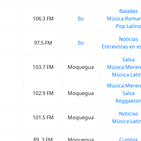
Baladas
106.3 FM
Ilo
Música Roman
Pop Latin
Noticias
97.5 FM
Ilo
Entrevistas en e
Salsa
103.7 FM
Moquegua
Música Mere
Música Lati
Música Mere
102.9 FM
Moquegua
Salsa
Reggaeto
Noticias
101.5 FM
Moquegua
Música Lati
89. 3 FM
Moquegua
Cumbia