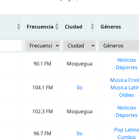
Frecuencia
Ciudad
Géneros
Noticias
90.1 FM
Moquegua
Deportes
Música Criol
104.1 FM
Ilo
Música Lati
Oldies
Noticias
102.3 FM
Moquegua
Deportes
Pop Latin
96.7 FM
Ilo
Cumbia