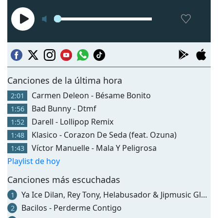
Canciones de la última hora
Carmen Deleon - Bésame Bonito
2:01
Bad Bunny - Dtmf
1:56
Darell - Lollipop Remix
1:52
Klasico - Corazon De Seda (feat. Ozuna)
1:48
Víctor Manuelle - Mala Y Peligrosa
1:43
Playlist de hoy
Canciones más escuchadas
Ya Ice Dilan, Rey Tony, Helabusador & Jipmusic Global - Dichavate
1
Bacilos - Perderme Contigo
2