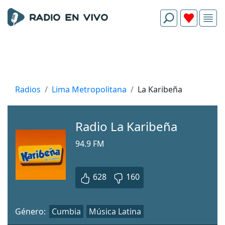
Radios
Lima Metropolitana
La Karibeña
Radio La Karibeña
94.9 FM
628
160
Género:
Cumbia
Música Latina