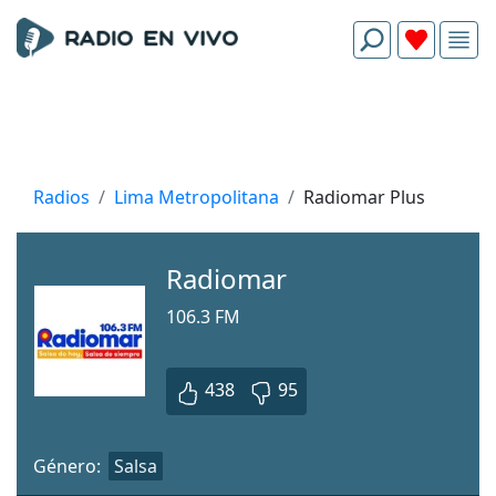
Radios
Lima Metropolitana
Radiomar Plus
Radiomar
106.3 FM
438
95
Género:
Salsa