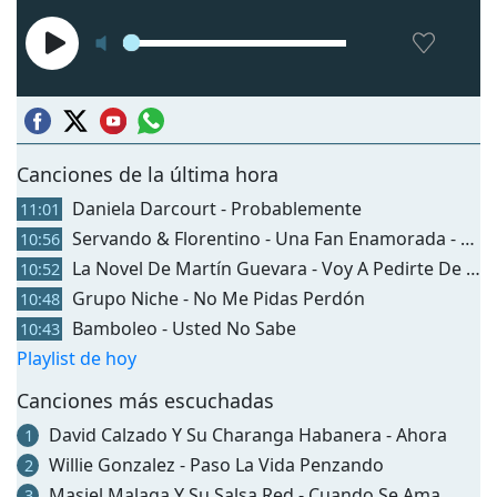
Canciones de la última hora
Daniela Darcourt - Probablemente
11:01
Servando & Florentino - Una Fan Enamorada - Salsa
10:56
La Novel De Martín Guevara - Voy A Pedirte De Rodillas
10:52
Grupo Niche - No Me Pidas Perdón
10:48
Bamboleo - Usted No Sabe
10:43
Playlist de hoy
Canciones más escuchadas
David Calzado Y Su Charanga Habanera - Ahora
1
Willie Gonzalez - Paso La Vida Penzando
2
Masiel Malaga Y Su Salsa Red - Cuando Se Ama
3