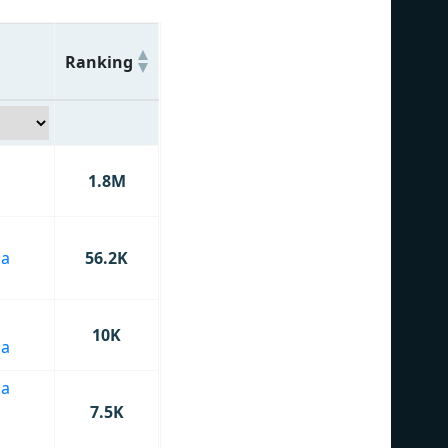
Ranking
1.8M
na
56.2K
10K
na
na
7.5K