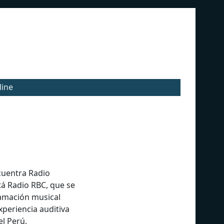
line
ncuentra Radio
tá Radio RBC, que se
ramación musical
xperiencia auditiva
el Perú.