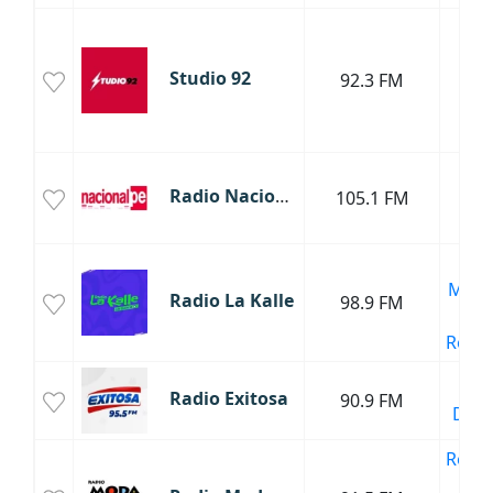
Mús
P
Studio 92
92.3 FM
Mús
Lat
Top
Noti
Radio Nacional del Perú
105.1 FM
Mús
Lat
Mús
Mere
Radio La Kalle
98.9 FM
Sa
Regg
Noti
Radio Exitosa
90.9 FM
Depo
Regg
Mús