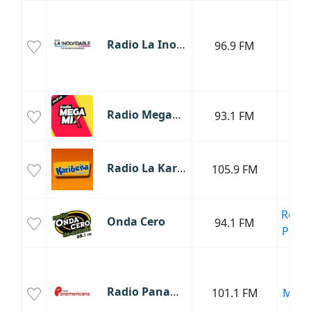
Bal
Mús
Radio La Inolvidable
96.9 FM
Lat
Mús
Bol
Radio MegaMix
93.1 FM
Cum
Cum
Radio La Karibeña
105.9 FM
Mús
Lat
Regg
Onda Cero
94.1 FM
Pop L
Sa
Mús
Radio Panamericana
101.1 FM
Mere
Mús