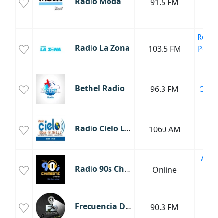
Radio Moda
91.5 FM
Lat
Tr
Regg
Radio La Zona
103.5 FM
Pop L
Tr
Rad
Bethel Radio
96.3 FM
Crist
Gos
Noti
Radio Cielo Lima
1060 AM
Mús
Clá
Años
Radio 90s Chimbote
Online
Año
Año
Ro
Frecuencia Delta
90.3 FM
Año