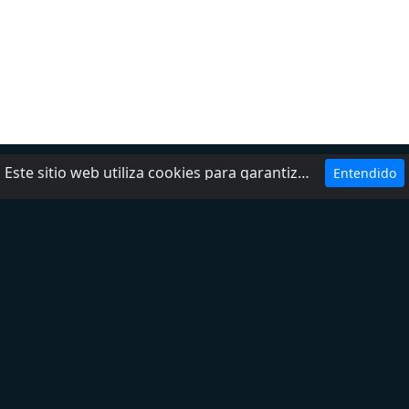
Este sitio web utiliza cookies para garantizar que obtenga la mejor experiencia en nuestro sitio web.
Entendido
Ayuda
Política de privacidad
Agrega tu radio
Contactos
Sobre nosotros
DMCA
Términos del servicio