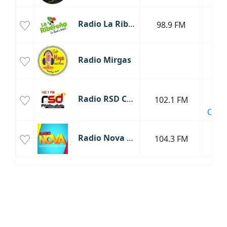
Noti
Radio La Ribereña
98.9 FM
Var
Mús
Radio Mirgas
Fo
Noti
Radio RSD Chimbote
102.1 FM
Rad
Crist
Cum
Radio Nova Chimbote
104.3 FM
Sa