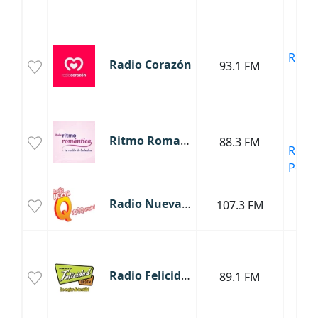
Lat
Mús
Roma
Radio Corazón
93.1 FM
Año
Bal
Bal
Mús
Ritmo Romantica
88.3 FM
Roma
Pop L
Radio Nueva Q
107.3 FM
Cum
Mús
Cri
Radio Felicidad
89.1 FM
Mús
Lat
Old