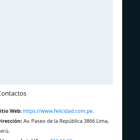
Contactos
itio Web:
https://www.felicidad.com.pe
.
Radio La Kalle
Ra
irección:
Av. Paseo de la República 3866 Lima,
erú
.
Frecuencia Delta
Rad