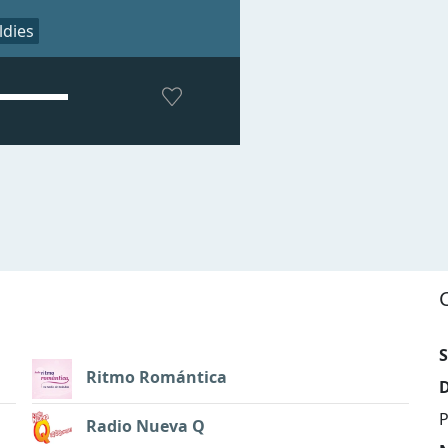
ldies
S
Ritmo Romántica
D
P
Radio Nueva Q