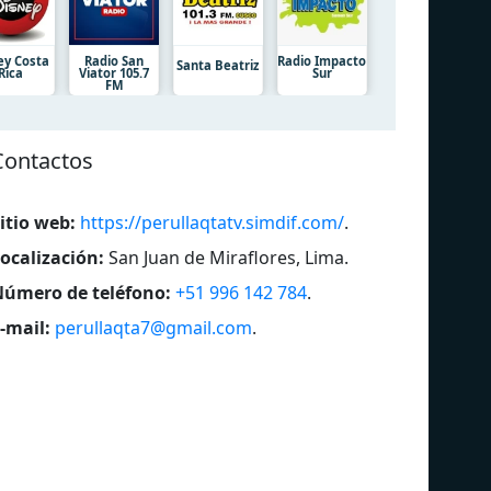
ey Costa
Radio San
Radio Impacto
Santa Beatriz
Rica
Viator 105.7
Sur
FM
Contactos
itio web:
https://perullaqtatv.simdif.com/
.
ocalización:
San Juan de Miraflores, Lima
.
úmero de teléfono:
+51 996 142 784
.
-mail:
perullaqta7@gmail.com
.