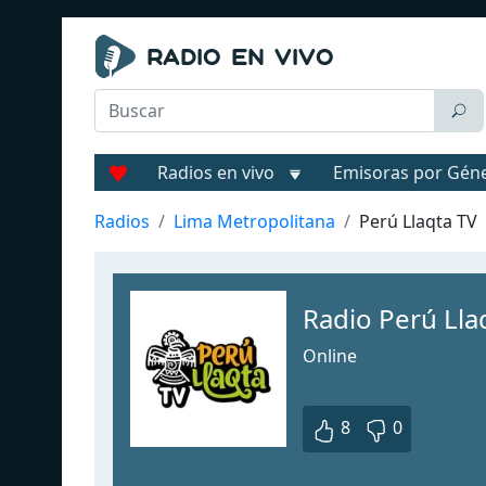
Radios en vivo
Emisoras por Gén
Radios
Lima Metropolitana
Perú Llaqta TV
Radio Perú Lla
Online
8
0