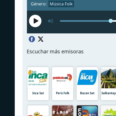
Género:
Música Folk
Escuchar más emisoras
Inca Sat
Perú Folk
Bacan Sat
Salkantay