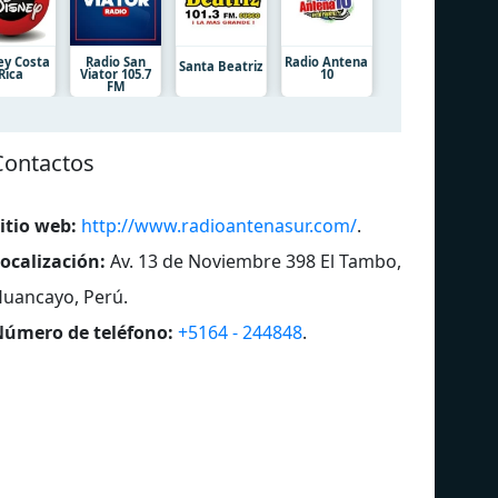
ey Costa
Radio San
Radio Antena
Santa Beatriz
Rica
Viator 105.7
10
FM
Contactos
itio web:
http://www.radioantenasur.com/
.
ocalización:
Av. 13 de Noviembre 398 El Tambo,
uancayo, Perú
.
úmero de teléfono:
+5164 - 244848
.