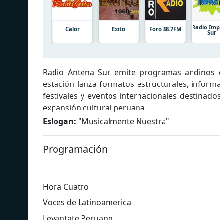
Radio Imp
Calor
Exito
Foro 88.7FM
Sur
Radio Antena Sur emite programas andinos c
estación lanza formatos estructurales, inform
festivales y eventos internacionales destinad
expansión cultural peruana.
Eslogan:
"
Musicalmente Nuestra
"
Programación
Hora Cuatro
Voces de Latinoamerica
Levantate Peruano