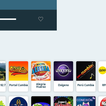
Alegria
 92.7
Portal Cumbia
Oxígeno
Perú Cumbia
RP
Huaraz