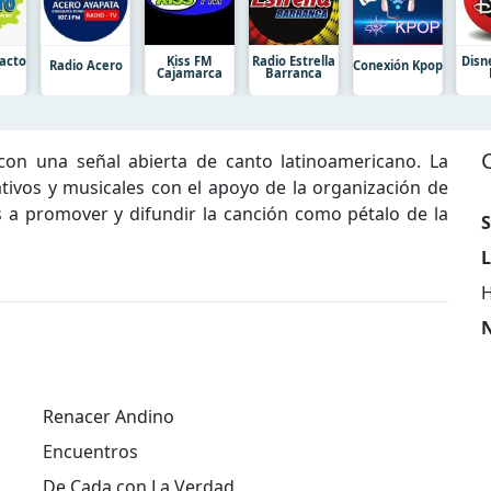
acto
Kiss FM
Radio Estrella
Disn
Radio Acero
Conexión Kpop
Cajamarca
Barranca
on una señal abierta de canto latinoamericano. La
ativos y musicales con el apoyo de la organización de
os a promover y difundir la canción como pétalo de la
S
L
H
N
Renacer Andino
Encuentros
De Cada con La Verdad