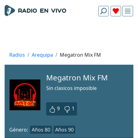
Radios
Arequipa
Megatron Mix FM
Megatron Mix FM
Sin clasicos imposible
9
1
Género:
Años 80
Años 90