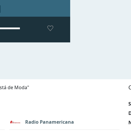
está de Moda
"
S
D
Radio Panamericana
N