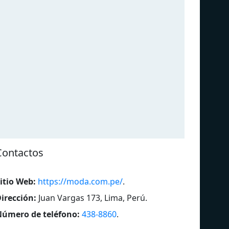
Contactos
itio Web:
https://moda.com.pe/
.
irección:
Juan Vargas 173, Lima, Perú
.
Radio Paraíso
RPP
úmero de teléfono:
438-8860
.