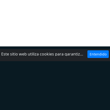
Este sitio web utiliza cookies para garantizar que obtenga la mejor experiencia en nuestro sitio web.
Entendido
Ayuda
Política de privacidad
Agrega tu radio
Contactos
Sobre nosotros
DMCA