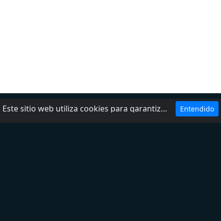
Este sitio web utiliza cookies para garantizar que obtenga la mejor experiencia en nuestro sitio web.
Entendido
Ayuda
Política de privacidad
Agrega tu radio
Contactos
Sobre nosotros
DMCA