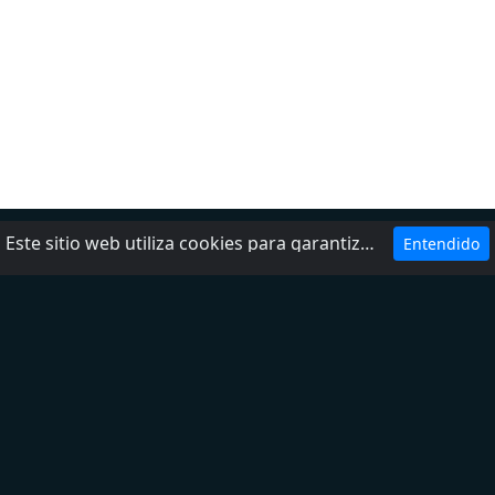
Este sitio web utiliza cookies para garantizar que obtenga la mejor experiencia en nuestro sitio web.
Entendido
Ayuda
Política de privacidad
Agrega tu radio
Contactos
Sobre nosotros
DMCA