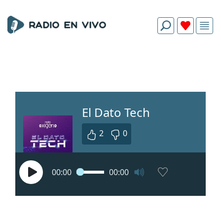
El Dato Tech
2
0
00:00
00:00