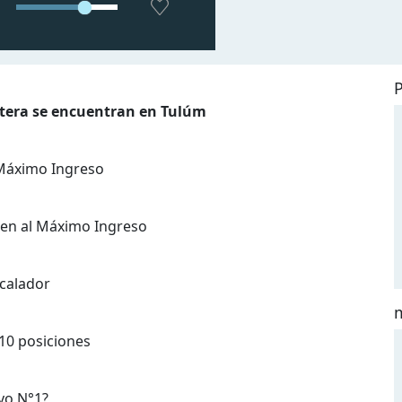
ntera se encuentran en Tulúm
 Máximo Ingreso
enen al Máximo Ingreso
scalador
 10 posiciones
evo N°1?