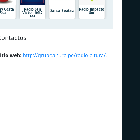
ey Costa
Radio San
Radio Impacto
Santa Beatriz
Rica
Viator 105.7
Sur
FM
Contactos
itio web:
http://grupoaltura.pe/radio-altura/
.