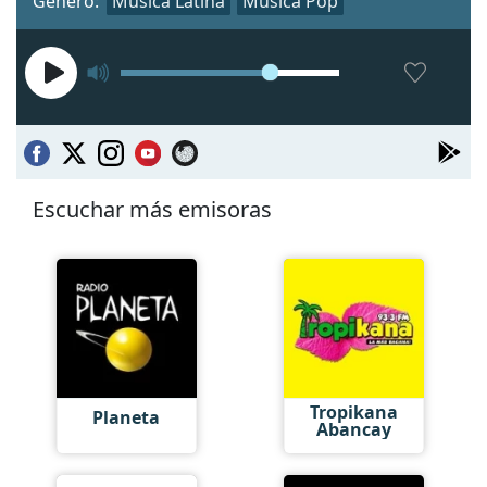
Género:
Música Latina
Música Pop
Escuchar más emisoras
Tropikana
Planeta
Abancay