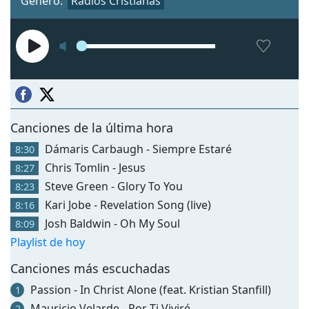
Género:
Radios Cristianas
Canciones de la última hora
Dámaris Carbaugh - Siempre Estaré
8:30
Chris Tomlin - Jesus
8:27
Steve Green - Glory To You
8:23
Kari Jobe - Revelation Song (live)
8:16
Josh Baldwin - Oh My Soul
8:09
Playlist de hoy
Canciones más escuchadas
Passion - In Christ Alone (feat. Kristian Stanfill)
1
Mauricio Velarde - Por Ti Viviré
2