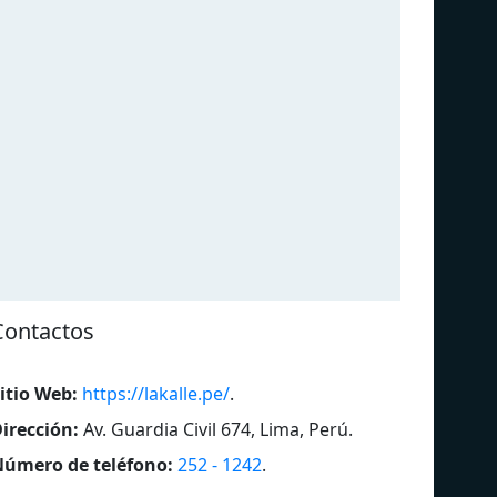
Contactos
itio Web:
https://lakalle.pe/
.
irección:
Av. Guardia Civil 674, Lima, Perú
.
Radio Exitosa
Rad
úmero de teléfono:
252 - 1242
.