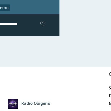
eton
S
D
Radio Oxígeno
N