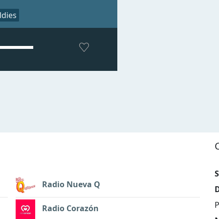
ldies
S
Radio Nueva Q
D
P
Radio Corazón