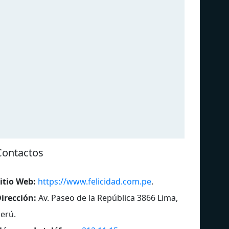
Contactos
itio Web:
https://www.felicidad.com.pe
.
Radio Nacional
Rad
irección:
Av. Paseo de la República 3866 Lima,
erú
.
Ritmo Romántica
Rad