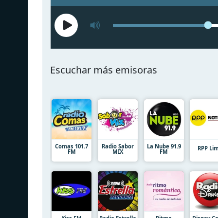
Escuchar más emisoras
Comas 101.7
Radio Sabor
La Nube 91.9
RPP Li
FM
MIX
FM