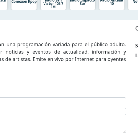
osta
Radio San
Radio Impacto
Radio Antena
Conexión Kpop
No
Viator 105.7
Sur
10
FM
n una programación variada para el público adulto.
S
 noticias y eventos de actualidad, información y
L
s de artistas. Emite en vivo por Internet para oyentes
.