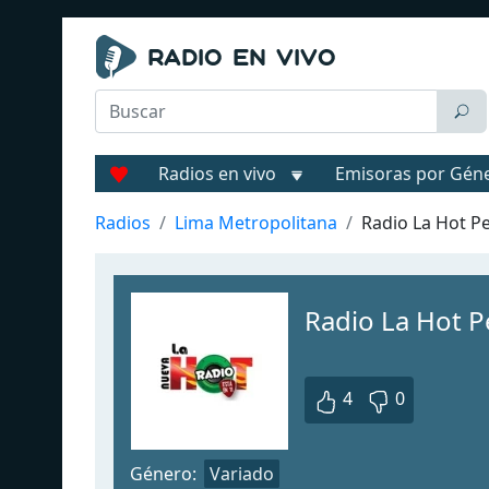
Radios en vivo
Emisoras por Gén
Radios
Lima Metropolitana
Radio La Hot P
Radio La Hot P
4
0
Género:
Variado