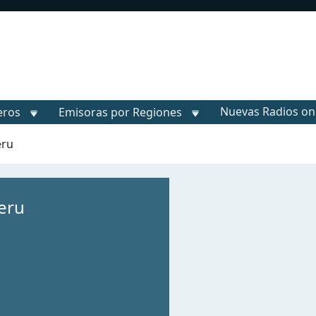
Nuevas Radios on
eros
Emisoras por Regiones
eru
eru