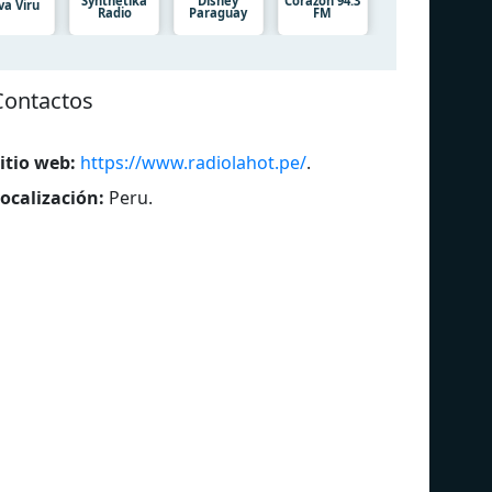
Synthetika
Disney
Corazón 94.3
va Viru
Radio
Paraguay
FM
Contactos
itio web:
https://www.radiolahot.pe/
.
ocalización:
Peru
.