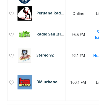
Peruana Radio
Online
Lima
San
Radio San Isidro Labrador
95.5 FM
Isidro
Stereo 92
92.1 FM
Huach
BM urbano
100.1 FM
Lima