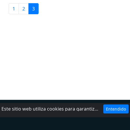
1
2
3
Este sitio web utiliza cookies para garantizar que obtenga la mejor experiencia en nuestro sitio web.
Entendido
Ayuda
Política de privacidad