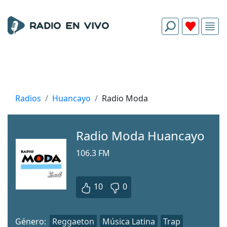
Radios
Huancayo
Radio Moda
Radio Moda Huancayo
106.3 FM
10
0
Género:
Reggaeton
Música Latina
Trap