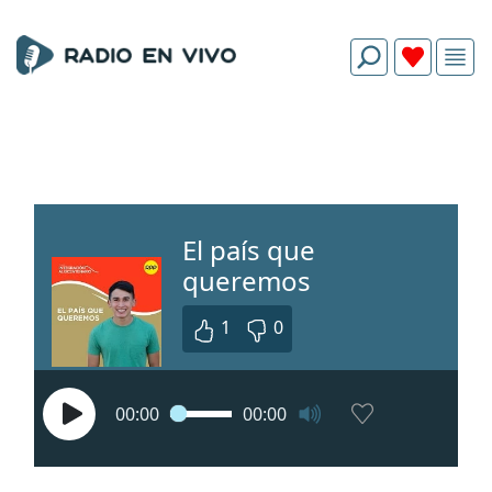
El país que
queremos
1
0
00:00
00:00